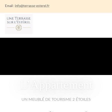
Email :
info@terrasse-esterel.fr
ACCUEIL
L’APPPARTEMENT
ACTIVITÉS
RÉSERVATION
INFOS PRATIQUES
CONTACT
L’Appartement
UN MEUBLÉ DE TOURISME 2 ÉTOILES