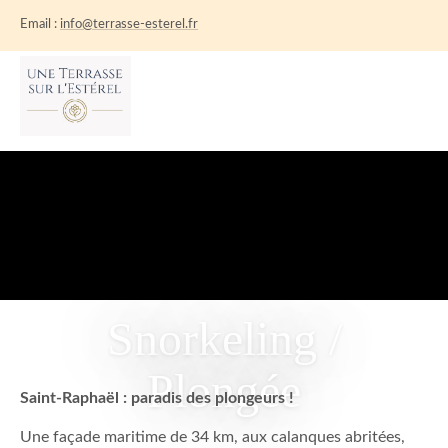
Email :
info@terrasse-esterel.fr
ACCUEIL
L’APPPARTEMENT
ACTIVITÉS
RÉSERVATION
INFOS PRATIQUES
CONTACT
Snorkeling /
Plongée
Saint-Raphaël : paradis des plongeurs !
Une façade maritime de 34 km, aux calanques abritées,